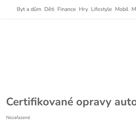
Skip
Byt a dům
Děti
Finance
Hry
Lifestyle
Mobil
M
to
content
Certifikované opravy aut
Nezařazené