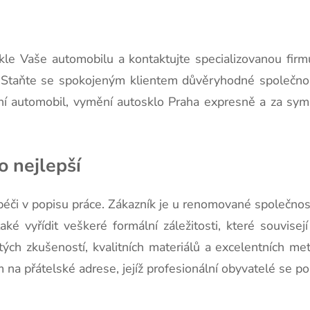
kle Vaše automobilu a kontaktujte specializovanou firmu
 Staňte se spokojeným klientem důvěryhodné společnosti
dní automobil, vymění
autosklo Praha
expresně a za symp
o nejlepší
 péči v popisu práce. Zákazník je u renomované společnos
ké vyřídit veškeré formální záležitosti, které souvisejí
ých zkušeností, kvalitních materiálů a excelentních m
 na přátelské adrese, jejíž profesionální obyvatelé se po