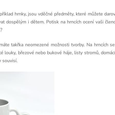
apříklad hrnky, jsou vděčné předměty, které můžete daro
t dospělým i dětem. Potisk na hrncích ocení vaši členové
t?
máte takřka neomezené možnosti tvorby. Na hrncích se b
 louky, březové nebo bukové háje, listy stromů, domácí ma
 souvisí.