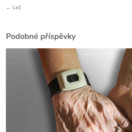
Navigace
←
Lež
pro
příspěvek
Podobné příspěvky