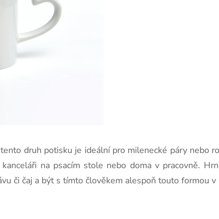
, tento druh potisku je ideální pro milenecké páry nebo 
v kanceláři na psacím stole nebo doma v pracovně. Hr
vu či čaj a být s tímto člověkem alespoň touto formou v