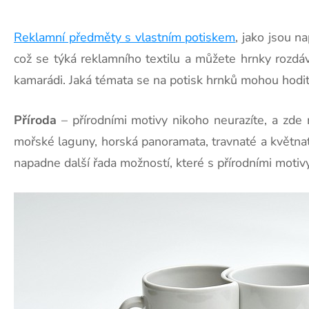
Reklamní předměty s vlastním potiskem
, jako jsou n
což se týká reklamního textilu a můžete hrnky rozdáva
kamarádi. Jaká témata se na potisk hrnků mohou hodi
Příroda
– přírodními motivy nikoho neurazíte, a zde 
mořské laguny, horská panoramata, travnaté a květnaté
napadne další řada možností, které s přírodními motivy