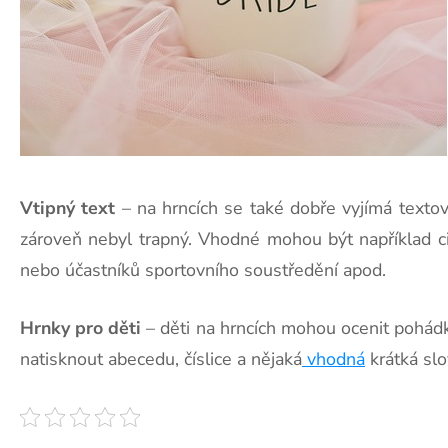
Vtipný text
– na hrncích se také dobře vyjímá textov
zároveň nebyl trapný. Vhodné mohou být například ci
nebo účastníků sportovního soustředění apod.
Hrnky pro děti
– děti na hrncích mohou ocenit pohádko
natisknout abecedu, číslice a nějaká
vhodná
krátká slo