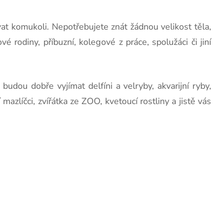
vat komukoli. Nepotřebujete znát žádnou velikost těla,
 rodiny, příbuzní, kolegové z práce, spolužáci či jiní
udou dobře vyjímat delfíni a velryby, akvarijní ryby,
zlíčci, zvířátka ze ZOO, kvetoucí rostliny a jistě vás