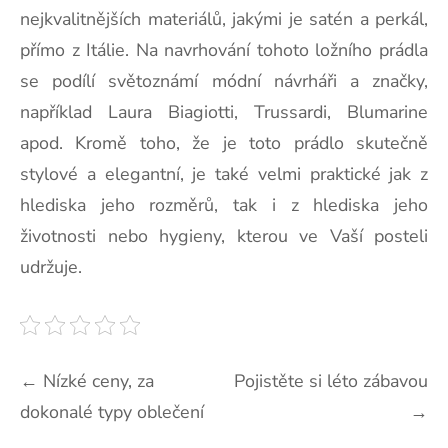
nejkvalitnějších materiálů, jakými je satén a perkál,
přímo z Itálie. Na navrhování tohoto ložního prádla
se podílí světoznámí módní návrháři a značky,
například Laura Biagiotti, Trussardi, Blumarine
apod. Kromě toho, že je toto prádlo skutečně
stylové a elegantní, je také velmi praktické jak z
hlediska jeho rozměrů, tak i z hlediska jeho
životnosti nebo hygieny, kterou ve Vaší posteli
udržuje.
Navigace
←
Nízké ceny, za
Pojistěte si léto zábavou
dokonalé typy oblečení
→
pro