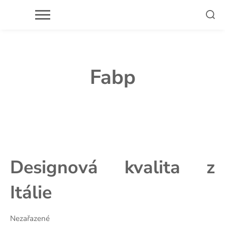
Skip
to
content
Fabp
Designová kvalita z
Itálie
Nezařazené