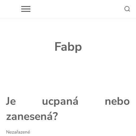
Skip
to
content
Fabp
Je ucpaná nebo
zanesená?
Nezařazené