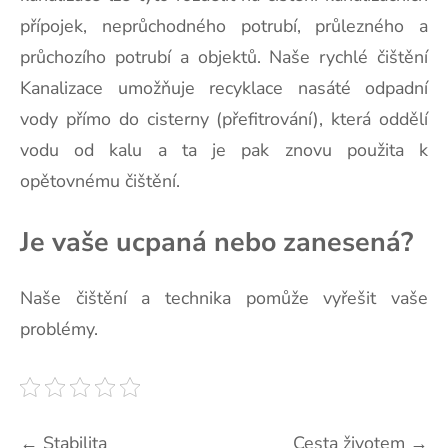
přípojek, neprůchodného potrubí, průlezného a
průchozího potrubí a objektů. Naše rychlé čištění
Kanalizace umožňuje recyklace nasáté odpadní
vody přímo do cisterny (přefitrování), která oddělí
vodu od kalu a ta je pak znovu použita k
opětovnému čištění.
Je vaše ucpaná nebo zanesená?
Naše čištění a technika pomůže vyřešit vaše
problémy.
Navigace
←
Stabilita
Cesta životem
→