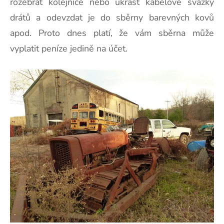
rozebrat kolejnice nebo ukrást kabelové svazky
drátů a odevzdat je do sběrny barevných kovů
apod. Proto dnes platí, že vám sběrna může
vyplatit peníze jedině na účet.