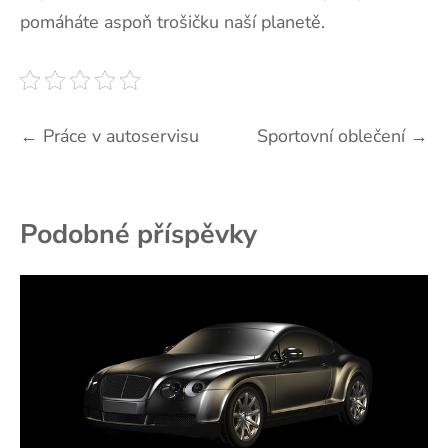
pomáháte aspoň trošičku naší planetě.
Navigace
←
Práce v autoservisu
Sportovní oblečení
→
pro
příspěvek
Podobné příspěvky