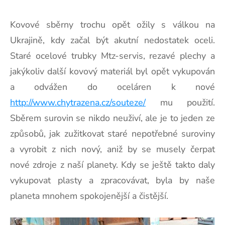
Kovové sběrny trochu opět ožily s válkou na
Ukrajině, kdy začal být akutní nedostatek oceli.
Staré ocelové trubky
Mtz-servis
, rezavé plechy a
jakýkoliv další kovový materiál byl opět vykupován
a odvážen do oceláren k nové
http://www.chytrazena.cz/souteze/
mu použití.
Sběrem surovin se nikdo neuživí, ale je to jeden ze
způsobů, jak zužitkovat staré nepotřebné suroviny
a vyrobit z nich nový, aniž by se musely čerpat
nové zdroje z naší planety. Kdy se ještě takto daly
vykupovat plasty a zpracovávat, byla by naše
planeta mnohem spokojenější a čistější.