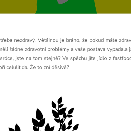
třeba nezdravý. Většinou je bráno, že pokud máte zdravý ž
eměli žádné zdravotní problémy a vaše postava vypadala
srdce, jste na tom stejně? Ve spěchu jíte jídlo z fastfood
í celulitida. Že to zní děsivě?