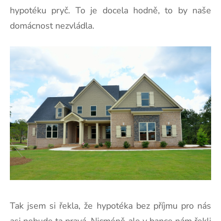
hypotéku pryč. To je docela hodně, to by naše
domácnost nezvládla.
Tak jsem si řekla, že hypotéka bez příjmu pro nás
asi nebude ta pravá. Nicméně ale v bance nám řekli