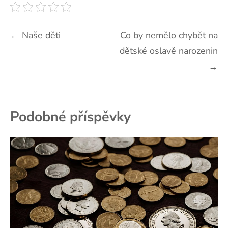
Navigace
←
Naše děti
Co by nemělo chybět na
dětské oslavě narozenin
pro
→
příspěvek
Podobné příspěvky