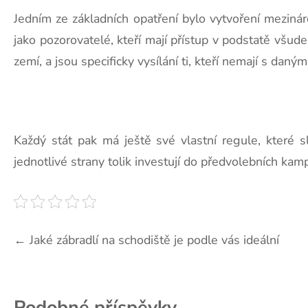
Jedním ze základních opatření bylo vytvoření mezinár
jako pozorovatelé, kteří mají přístup v podstatě všude. 
zemí, a jsou specificky vysílání ti, kteří nemají s dan
Každý stát pak má ještě své vlastní regule, které s
jednotlivé strany tolik investují do předvolebních kamp
Navigace
←
Jaké zábradlí na schodiště je podle vás ideální
pro
příspěvek
Podobné příspěvky