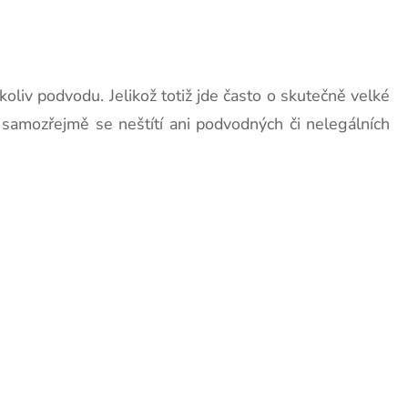
oliv podvodu. Jelikož totiž jde často o skutečně velké
A samozřejmě se neštítí ani podvodných či nelegálních