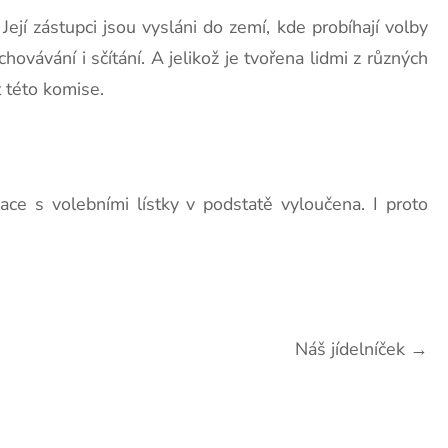
jí zástupci jsou vysláni do zemí, kde probíhají volby
chovávání i sčítání. A jelikož je tvořena lidmi z různých
t této komise.
ace s volebními lístky v podstatě vyloučena. I proto
Náš jídelníček
→