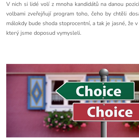
V nich si lidé volí z mnoha kandidátů na danou pozici 
volbami zveřejňují program toho, čeho by chtěli dosá
málokdy bude shoda stoprocentní, a tak je jasné, že 
který jsme doposud vymysleli.