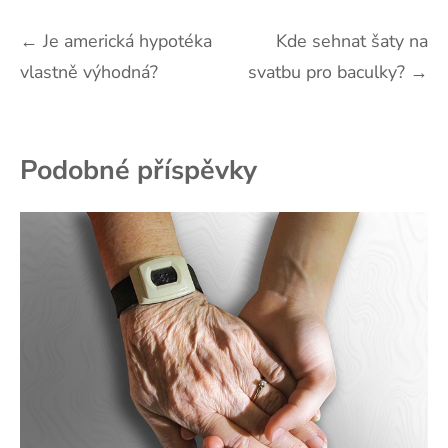
Navigace
←
Je americká hypotéka
Kde sehnat šaty na
vlastně výhodná?
svatbu pro baculky?
→
pro
příspěvek
Podobné příspěvky