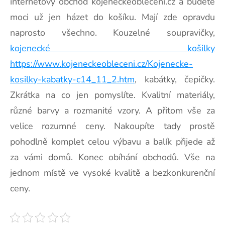
internetový obchod kojeneckéoblečení.cz a budete
moci už jen házet do košíku. Mají zde opravdu
naprosto všechno. Kouzelné soupravičky,
kojenecké košilky
https://www.kojeneckeobleceni.cz/Kojenecke-
kosilky-kabatky-c14_11_2.htm
, kabátky, čepičky.
Zkrátka na co jen pomyslíte. Kvalitní materiály,
různé barvy a rozmanité vzory. A přitom vše za
velice rozumné ceny. Nakoupíte tady prostě
pohodlně komplet celou výbavu a balík přijede až
za vámi domů. Konec obíhání obchodů. Vše na
jednom místě ve vysoké kvalitě a bezkonkurenční
ceny.